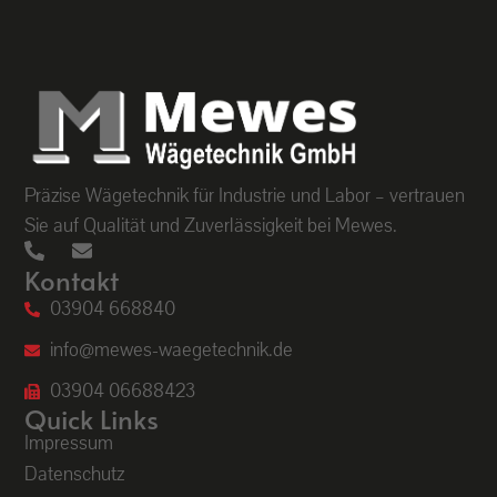
Präzise Wägetechnik für Industrie und Labor – vertrauen
Sie auf Qualität und Zuverlässigkeit bei Mewes.
Kontakt
03904 668840
info@mewes-waegetechnik.de
03904 06688423
Quick Links
Impressum
Datenschutz